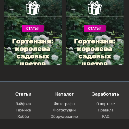
Статьи
Каталог
Заработать
Лайфхак
Фотографы
О портале
Техника
Фотостудии
Правила
Хобби
Оборудование
FAQ
Лайфстайл
Локации
Контакты
Мнение
Фотографии
Регистрация