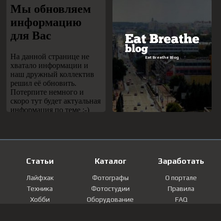
Статьи
Каталог
Заработать
Лайфхак
Фотографы
О портале
Техника
Фотостудии
Правила
Хобби
Оборудование
FAQ
Лайфстайл
Локации
Контакты
Мнение
Фотографии
Регистрация