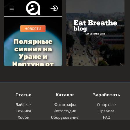
Статьи
Каталог
Заработать
Лайфхак
Фотографы
О портале
Техника
Фотостудии
Правила
Хобби
Оборудование
FAQ
Лайфстайл
Локации
Контакты
Мнение
Фотографии
Регистрация