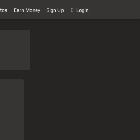
tos
Earn Money
Sign Up
Login