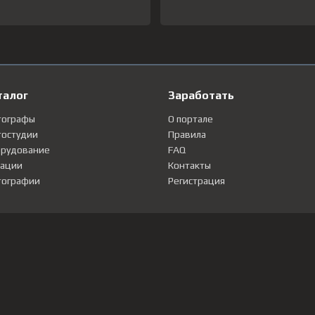
талог
Заработать
тографы
О портале
остудии
Правила
рудование
FAQ
ации
Контакты
ографии
Регистрация