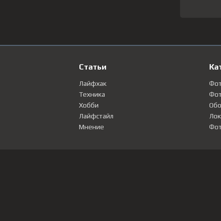
Статьи
Ка
Лайфхак
Фо
Техника
Фот
Хобби
Обо
Лайфстайл
Лок
Мнение
Фот