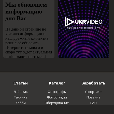
Статьи
Каталог
Заработать
Лайфхак
Фотографы
О портале
Техника
Фотостудии
Правила
Хобби
Оборудование
FAQ
Лайфстайл
Локации
Контакты
Мнение
Фотографии
Регистрация