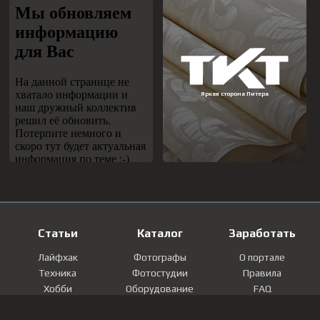
Статьи
Каталог
Заработать
Лайфхак
Фотографы
О портале
Техника
Фотостудии
Правила
Хобби
Оборудование
FAQ
Лайфстайл
Локации
Контакты
Мнение
Фотографии
Регистрация