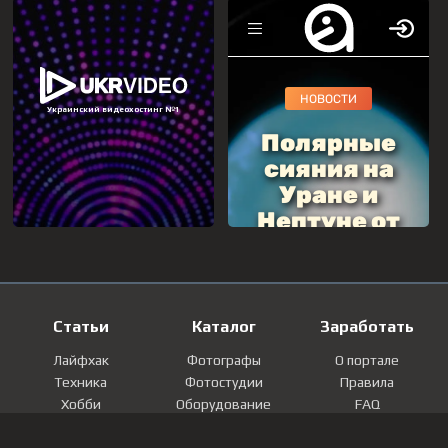
Статьи
Каталог
Заработать
Лайфхак
Фотографы
О портале
Техника
Фотостудии
Правила
Хобби
Оборудование
FAQ
Лайфстайл
Локации
Контакты
Мнение
Фотографии
Регистрация