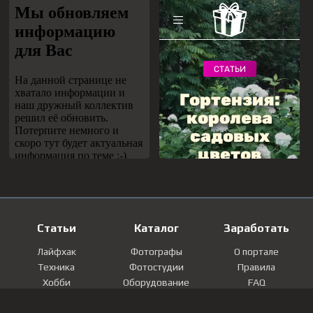
Статьи
Каталог
Заработать
Лайфхак
Фотографы
О портале
Техника
Фотостудии
Правила
Хобби
Оборудование
FAQ
Лайфстайл
Локации
Контакты
Мнение
Фотографии
Регистрация