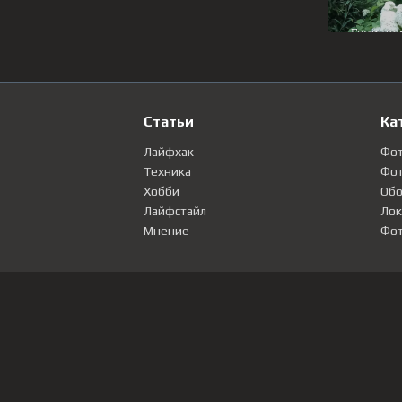
Статьи
Ка
Лайфхак
Фо
Техника
Фот
Хобби
Обо
Лайфстайл
Лок
Мнение
Фот