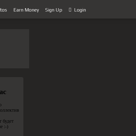
tos
Earn Money
Sign Up
Login