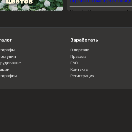
талог
Заработать
тографы
О портале
остудии
Правила
рудование
FAQ
ации
Контакты
ографии
Регистрация