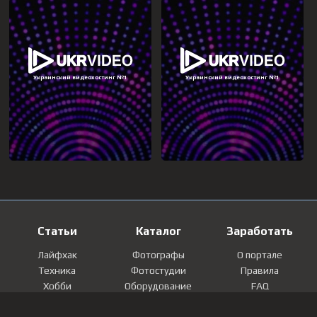
Статьи
Каталог
Заработать
Лайфхак
Фотографы
О портале
Техника
Фотостудии
Правила
Хобби
Оборудование
FAQ
Лайфстайл
Локации
Контакты
Мнение
Фотографии
Регистрация