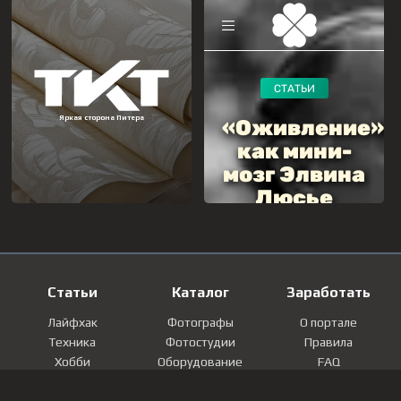
Статьи
Каталог
Заработать
Лайфхак
Фотографы
О портале
Техника
Фотостудии
Правила
Хобби
Оборудование
FAQ
Лайфстайл
Локации
Контакты
Мнение
Фотографии
Регистрация