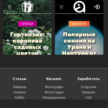
Статьи
Каталог
Заработать
Лайфхак
Фотографы
О портале
Техника
Фотостудии
Правила
Хобби
Оборудование
FAQ
Лайфстайл
Локации
Контакты
Мнение
Фотографии
Регистрация