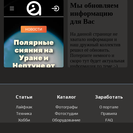
Статьи
Каталог
Заработать
Лайфхак
Фотографы
О портале
Техника
Фотостудии
Правила
Хобби
Оборудование
FAQ
Лайфстайл
Локации
Контакты
Мнение
Фотографии
Регистрация