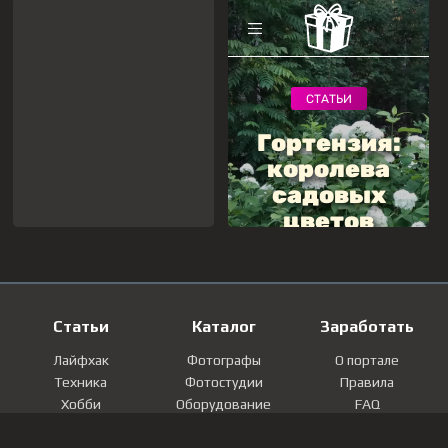
Статьи
Каталог
Заработать
Лайфхак
Фотографы
О портале
Техника
Фотостудии
Правила
Хобби
Оборудование
FAQ
Лайфстайл
Локации
Контакты
Мнение
Фотографии
Регистрация