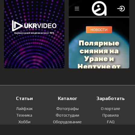
Статьи
Каталог
Заработать
Лайфхак
Фотографы
О портале
Техника
Фотостудии
Правила
Хобби
Оборудование
FAQ
Лайфстайл
Локации
Контакты
Мнение
Фотографии
Регистрация