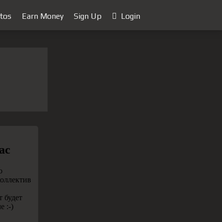
tos
Earn Money
Sign Up
Login