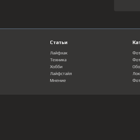
Статьи
Ка
Лайфхак
Фо
Техника
Фот
Хобби
Обо
Лайфстайл
Лок
Мнение
Фот