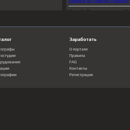
талог
Заработать
тографы
О портале
остудии
Правила
рудование
FAQ
ации
Контакты
ографии
Регистрация