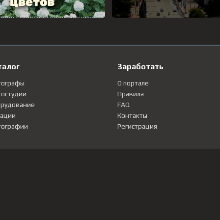
талог
Заработать
тографы
О портале
остудии
Правила
рудование
FAQ
ации
Контакты
ографии
Регистрация