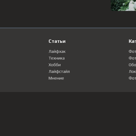
Статьи
Ка
Лайфхак
Фо
Техника
Фот
Хобби
Обо
Лайфстайл
Лок
Мнение
Фот