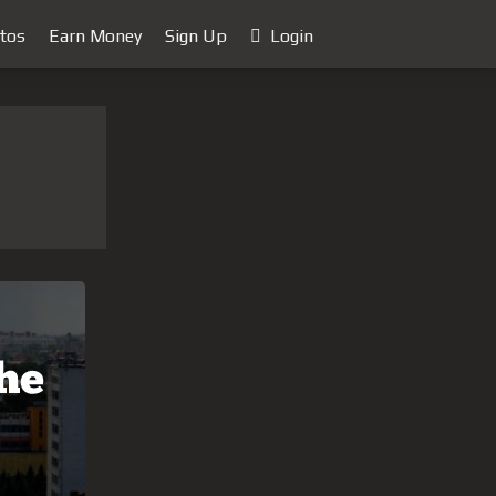
tos
Earn Money
Sign Up
Login