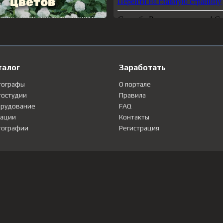
талог
Заработать
тографы
О портале
остудии
Правила
рудование
FAQ
ации
Контакты
ографии
Регистрация