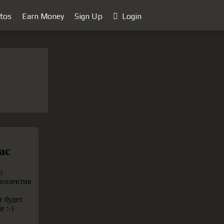
tos
Earn Money
Sign Up
Login