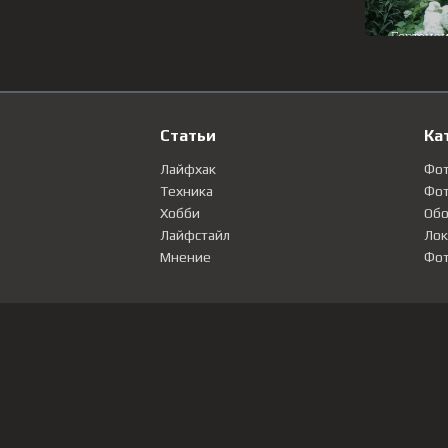
Статьи
Ка
Лайфхак
Фо
Техника
Фот
Хобби
Обо
Лайфстайл
Лок
Мнение
Фот