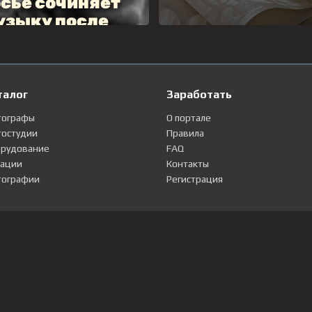
талог
Заработать
тографы
О портале
остудии
Правила
рудование
FAQ
ации
Контакты
ографии
Регистрация