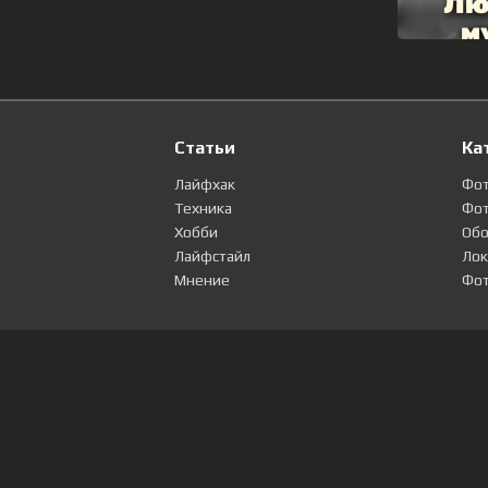
Статьи
Ка
Лайфхак
Фо
Техника
Фот
Хобби
Обо
Лайфстайл
Лок
Мнение
Фот