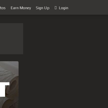
tos
Earn Money
Sign Up
Login