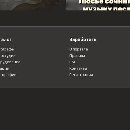
талог
Заработать
тографы
О портале
остудии
Правила
рудование
FAQ
ации
Контакты
ографии
Регистрация