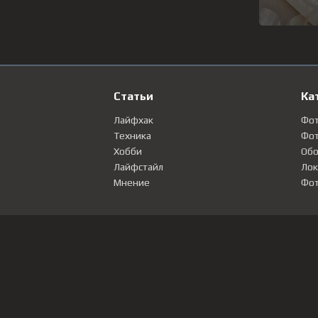
Статьи
Ка
Лайфхак
Фо
Техника
Фот
Хобби
Обо
Лайфстайл
Лок
Мнение
Фот