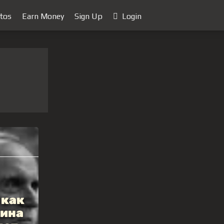
tos
Earn Money
Sign Up
Login