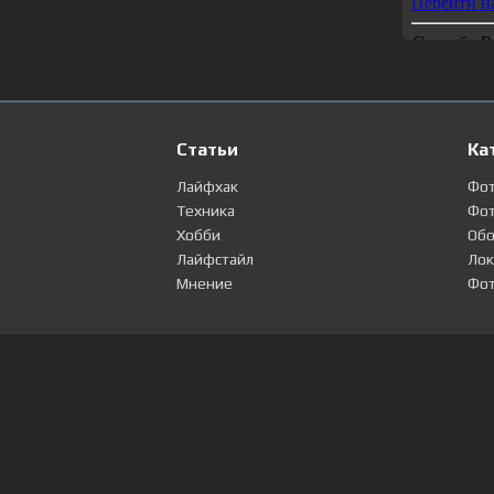
Статьи
Ка
Лайфхак
Фо
Техника
Фот
Хобби
Обо
Лайфстайл
Лок
Мнение
Фот