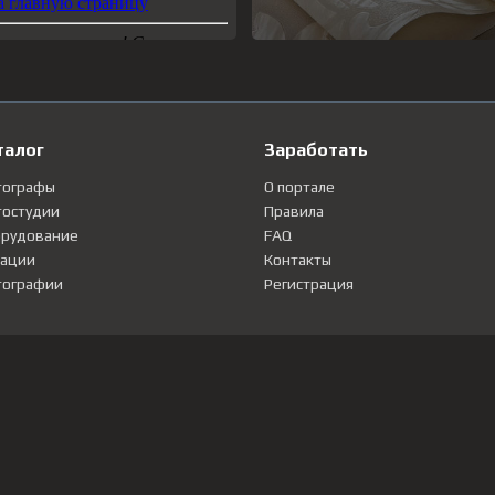
талог
Заработать
тографы
О портале
остудии
Правила
рудование
FAQ
ации
Контакты
ографии
Регистрация