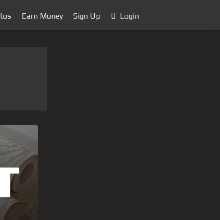
tos
Earn Money
Sign Up
Login