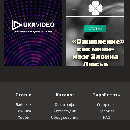
Статьи
Каталог
Заработать
Лайфхак
Фотографы
О портале
Техника
Фотостудии
Правила
Хобби
Оборудование
FAQ
Лайфстайл
Локации
Контакты
Мнение
Фотографии
Регистрация