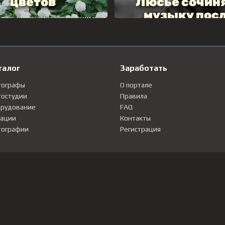
талог
Заработать
тографы
О портале
остудии
Правила
рудование
FAQ
ации
Контакты
ографии
Регистрация