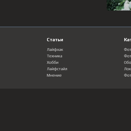
Статьи
Ка
Лайфхак
Фо
Техника
Фот
Хобби
Обо
Лайфстайл
Лок
Мнение
Фот