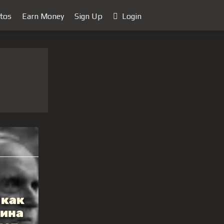
tos
Earn Money
Sign Up
Login