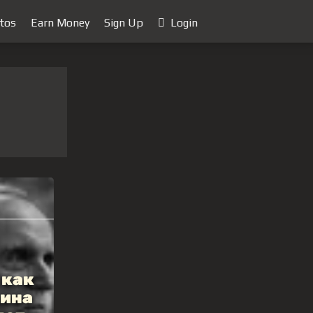
tos
Earn Money
Sign Up
Login