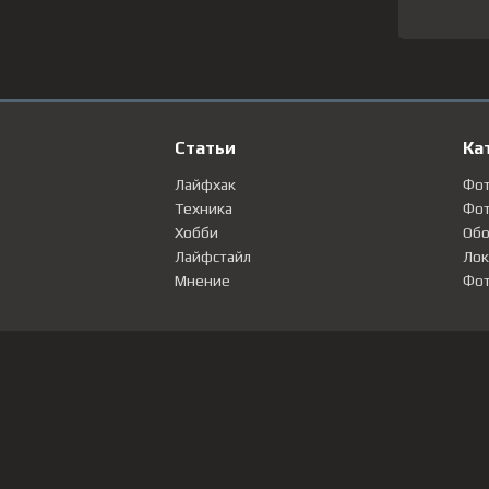
Статьи
Ка
Лайфхак
Фо
Техника
Фот
Хобби
Обо
Лайфстайл
Лок
Мнение
Фот