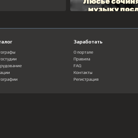
талог
Заработать
тографы
О портале
остудии
Правила
рудование
FAQ
ации
Контакты
ографии
Регистрация