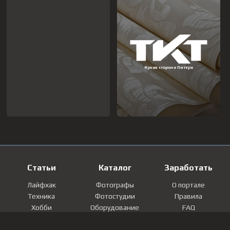
Статьи
Каталог
Заработать
Лайфхак
Фотографы
О портале
Техника
Фотостудии
Правила
Хобби
Оборудование
FAQ
Лайфстайл
Локации
Контакты
Мнение
Фотографии
Регистрация