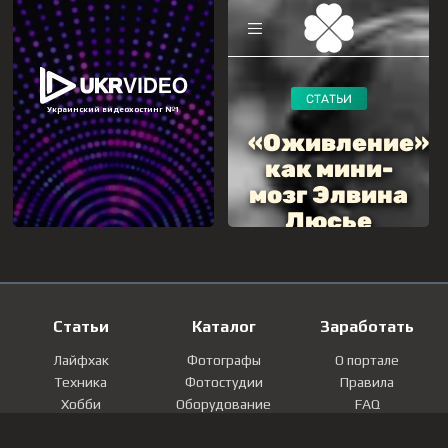
Статьи
Каталог
Заработать
Лайфхак
Фотографы
О портале
Техника
Фотостудии
Правила
Хобби
Оборудование
FAQ
Лайфстайл
Локации
Контакты
Мнение
Фотографии
Регистрация