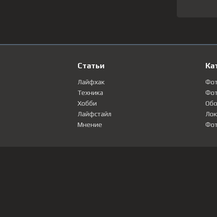
Статьи
Ка
Лайфхак
Фо
Техника
Фот
Хобби
Обо
Лайфстайл
Лок
Мнение
Фот