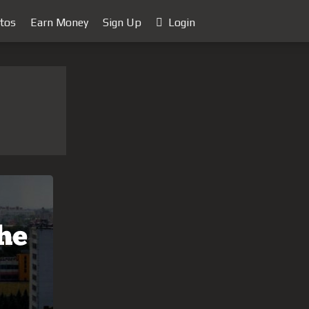
tos
Earn Money
Sign Up
Login