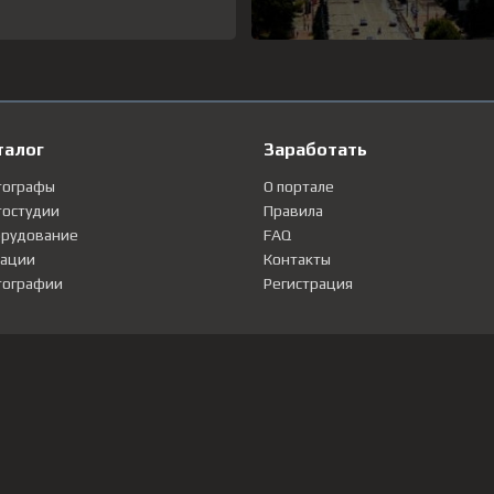
талог
Заработать
тографы
О портале
остудии
Правила
рудование
FAQ
ации
Контакты
ографии
Регистрация