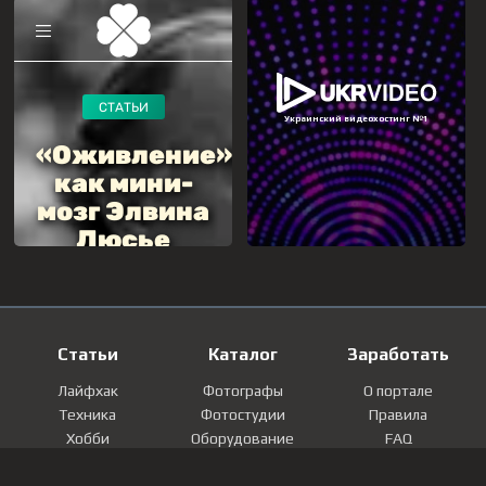
Статьи
Каталог
Заработать
Лайфхак
Фотографы
О портале
Техника
Фотостудии
Правила
Хобби
Оборудование
FAQ
Лайфстайл
Локации
Контакты
Мнение
Фотографии
Регистрация