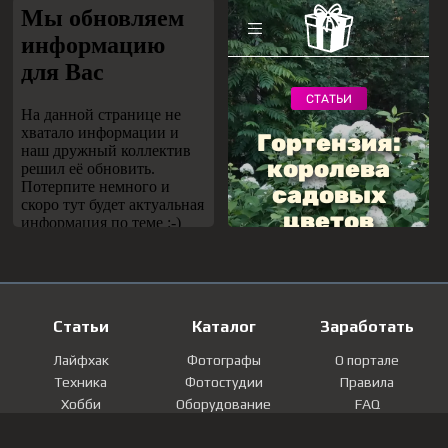
Статьи
Каталог
Заработать
Лайфхак
Фотографы
О портале
Техника
Фотостудии
Правила
Хобби
Оборудование
FAQ
Лайфстайл
Локации
Контакты
Мнение
Фотографии
Регистрация