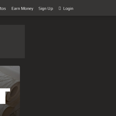
tos
Earn Money
Sign Up
Login