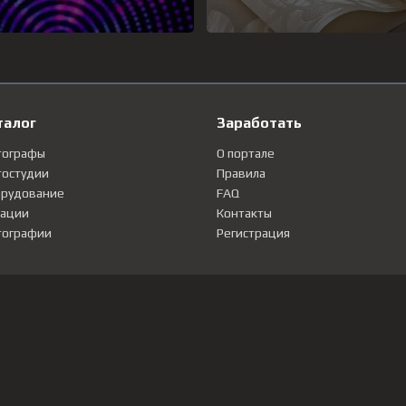
талог
Заработать
тографы
О портале
остудии
Правила
рудование
FAQ
ации
Контакты
ографии
Регистрация