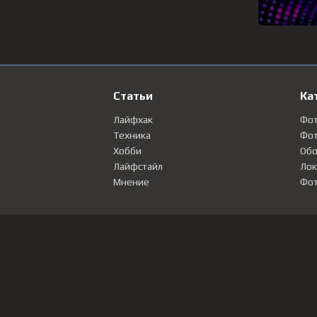
Статьи
Ка
Лайфхак
Фо
Техника
Фот
Хобби
Обо
Лайфстайл
Лок
Мнение
Фот