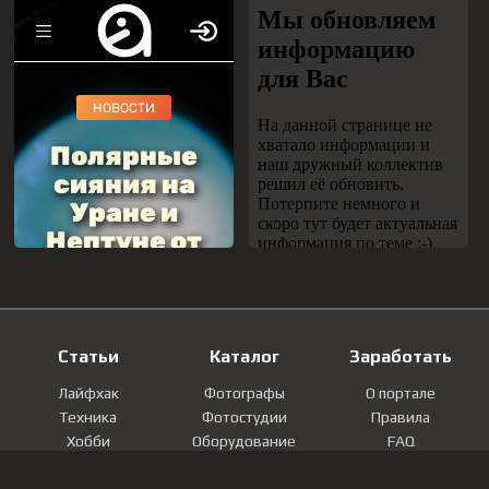
Статьи
Каталог
Заработать
Лайфхак
Фотографы
О портале
Техника
Фотостудии
Правила
Хобби
Оборудование
FAQ
Лайфстайл
Локации
Контакты
Мнение
Фотографии
Регистрация