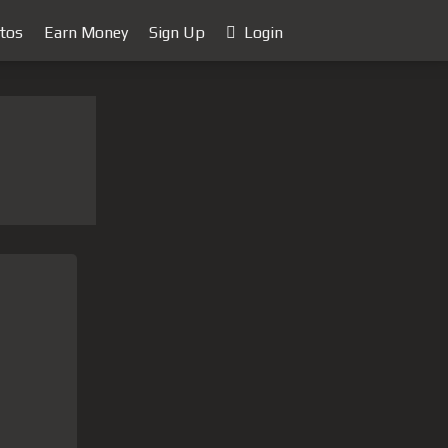
tos
Earn Money
Sign Up
Login