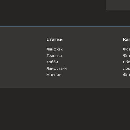
Статьи
Ка
Лайфхак
Фо
Техника
Фот
Хобби
Обо
Лайфстайл
Лок
Мнение
Фот