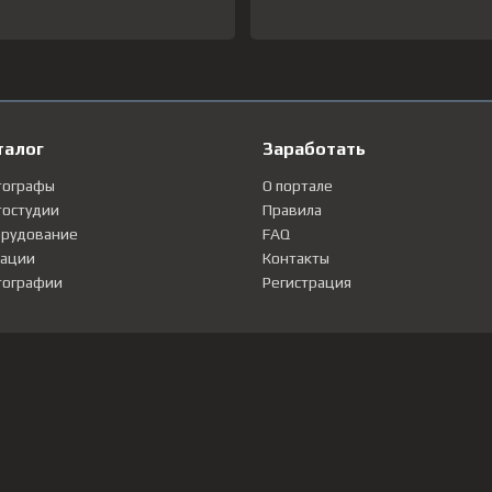
талог
Заработать
тографы
О портале
остудии
Правила
рудование
FAQ
ации
Контакты
ографии
Регистрация