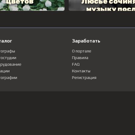
талог
Заработать
тографы
О портале
остудии
Правила
рудование
FAQ
ации
Контакты
ографии
Регистрация