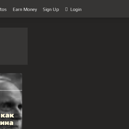
tos
Earn Money
Sign Up
Login