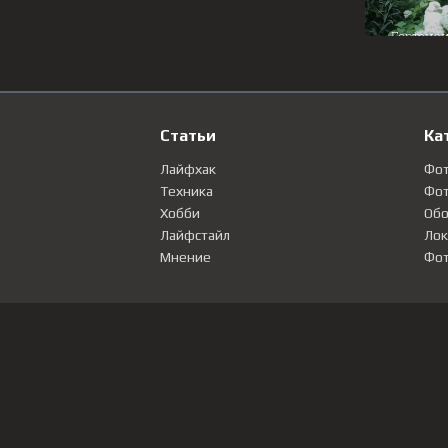
Статьи
Ка
Лайфхак
Фо
Техника
Фот
Хобби
Обо
Лайфстайл
Лок
Мнение
Фот