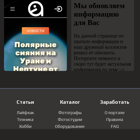
Статьи
Каталог
Заработать
Лайфхак
Фотографы
О портале
Техника
Фотостудии
Правила
Хобби
Оборудование
FAQ
Лайфстайл
Локации
Контакты
Мнение
Фотографии
Регистрация