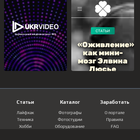
Статьи
Каталог
Заработать
Лайфхак
Фотографы
О портале
Техника
Фотостудии
Правила
Хобби
Оборудование
FAQ
Лайфстайл
Локации
Контакты
Мнение
Фотографии
Регистрация