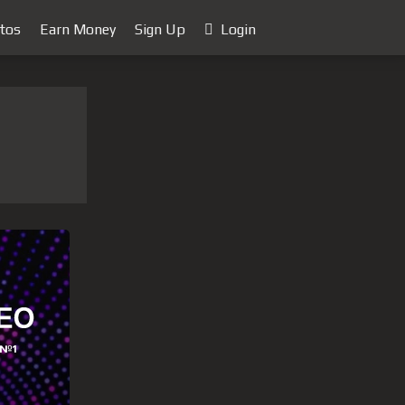
tos
Earn Money
Sign Up
Login