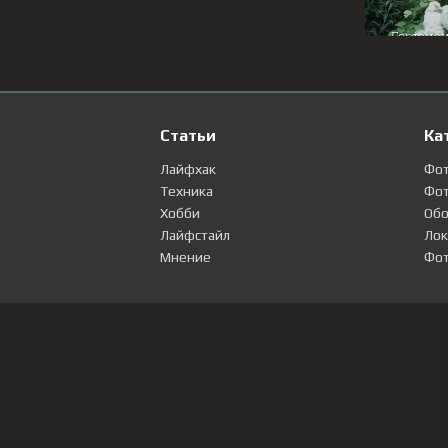
Статьи
Ка
Лайфхак
Фо
Техника
Фот
Хобби
Обо
Лайфстайл
Лок
Мнение
Фот