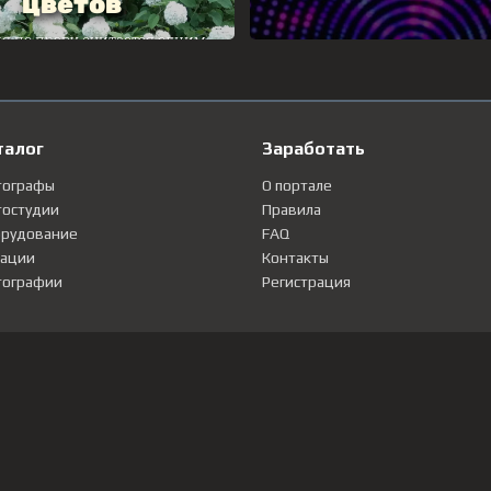
талог
Заработать
тографы
О портале
остудии
Правила
рудование
FAQ
ации
Контакты
ографии
Регистрация