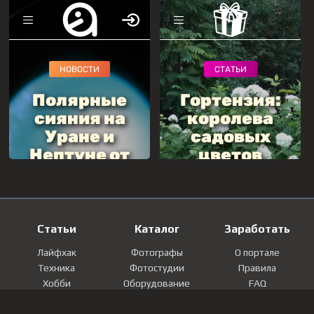
Статьи
Каталог
Заработать
Лайфхак
Фотографы
О портале
Техника
Фотостудии
Правила
Хобби
Оборудование
FAQ
Лайфстайл
Локации
Контакты
Мнение
Фотографии
Регистрация