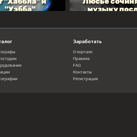
талог
Заработать
тографы
О портале
остудии
Правила
рудование
FAQ
ации
Контакты
ографии
Регистрация