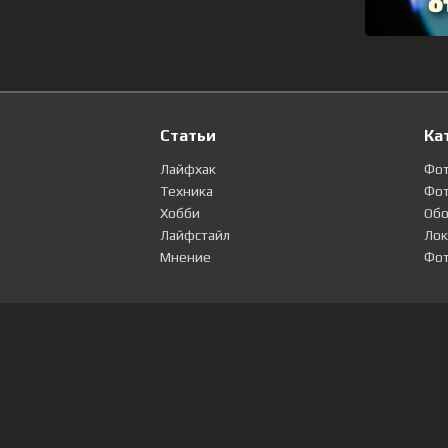
Статьи
Ка
Лайфхак
Фо
Техника
Фот
Хобби
Обо
Лайфстайл
Лок
Мнение
Фот