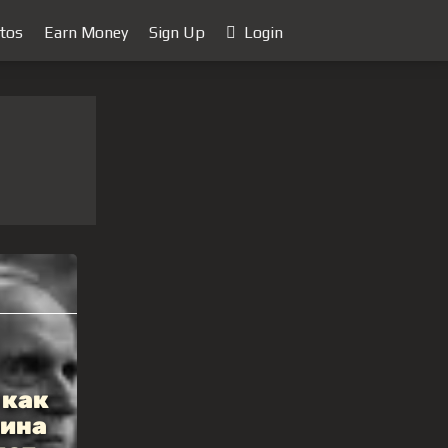
tos
Earn Money
Sign Up
Login