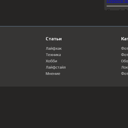
Статьи
Ка
Лайфхак
Фо
Техника
Фот
Хобби
Обо
Лайфстайл
Лок
Мнение
Фот