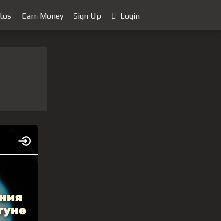
tos
Earn Money
Sign Up
Login