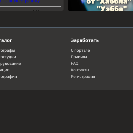
талог
Заработать
тографы
О портале
остудии
Правила
рудование
FAQ
ации
Контакты
ографии
Регистрация