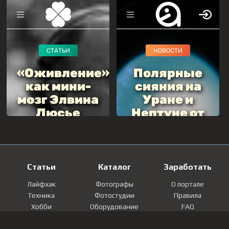
Статьи
Каталог
Заработать
Лайфхак
Фотографы
О портале
Техника
Фотостудии
Правила
Хобби
Оборудование
FAQ
Лайфстайл
Локации
Контакты
Мнение
Фотографии
Регистрация