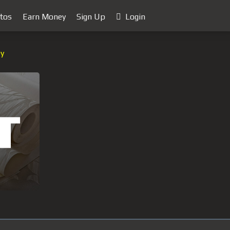
tos
Earn Money
Sign Up
Login
ey