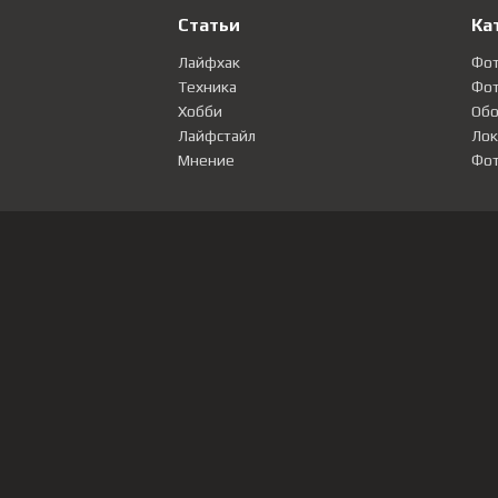
Статьи
Ка
Лайфхак
Фо
Техника
Фот
Хобби
Обо
Лайфстайл
Лок
Мнение
Фот