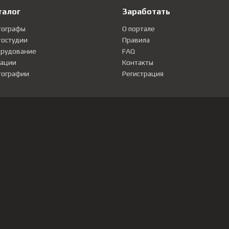
талог
Заработать
тографы
О портале
остудии
Правила
рудование
FAQ
ации
Контакты
ографии
Регистрация