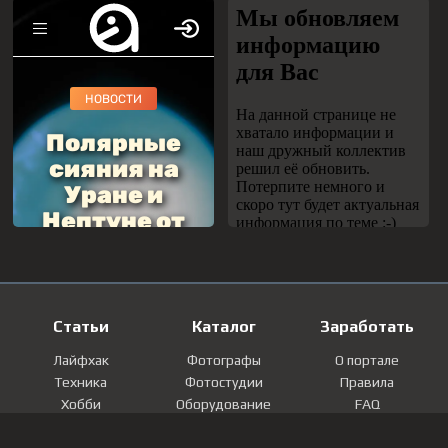
Статьи
Каталог
Заработать
Лайфхак
Фотографы
О портале
Техника
Фотостудии
Правила
Хобби
Оборудование
FAQ
Лайфстайл
Локации
Контакты
Мнение
Фотографии
Регистрация