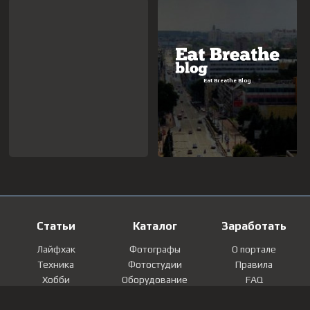
Статьи
Каталог
Заработать
Лайфхак
Фотографы
О портале
Техника
Фотостудии
Правила
Хобби
Оборудование
FAQ
Лайфстайл
Локации
Контакты
Мнение
Фотографии
Регистрация