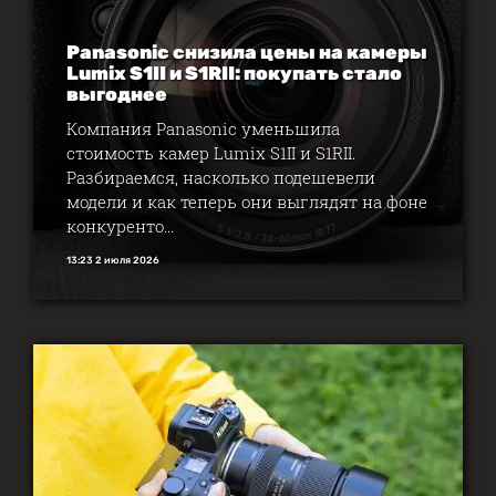
Panasonic снизила цены на камеры
Lumix S1II и S1RII: покупать стало
выгоднее
Компания Panasonic уменьшила
стоимость камер Lumix S1II и S1RII.
Разбираемся, насколько подешевели
модели и как теперь они выглядят на фоне
конкуренто...
13:23 2 июля 2026