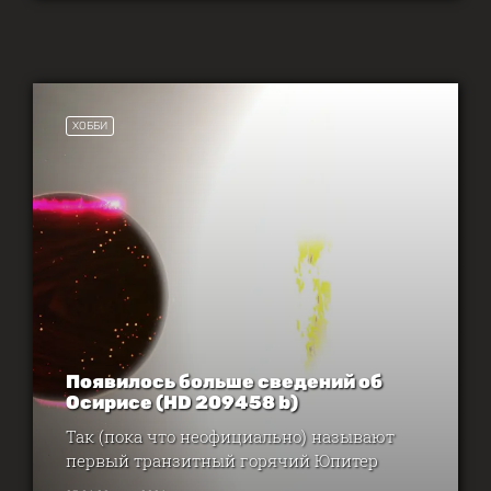
ХОББИ
Появилось больше сведений об
Осирисе (HD 209458 b)
Так (пока что неофициально) называют
первый транзитный горячий Юпитер