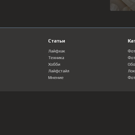
Статьи
Ка
Лайфхак
Фо
Техника
Фот
Хобби
Обо
Лайфстайл
Лок
Мнение
Фот