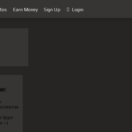
tos
Earn Money
Sign Up
Login