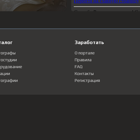
талог
Заработать
тографы
О портале
остудии
Правила
рудование
FAQ
ации
Контакты
ографии
Регистрация