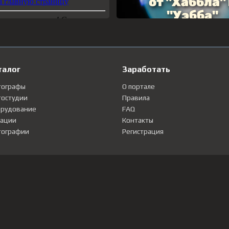
талог
Заработать
тографы
О портале
остудии
Правила
рудование
FAQ
ации
Контакты
ографии
Регистрация