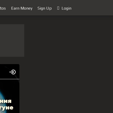
tos
Earn Money
Sign Up
Login