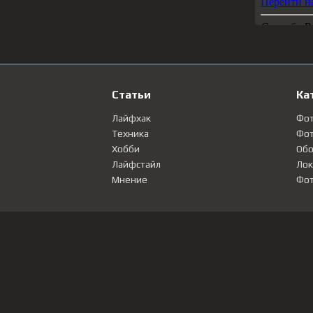
Статьи
Ка
Лайфхак
Фо
Техника
Фот
Хобби
Обо
Лайфстайл
Лок
Мнение
Фот