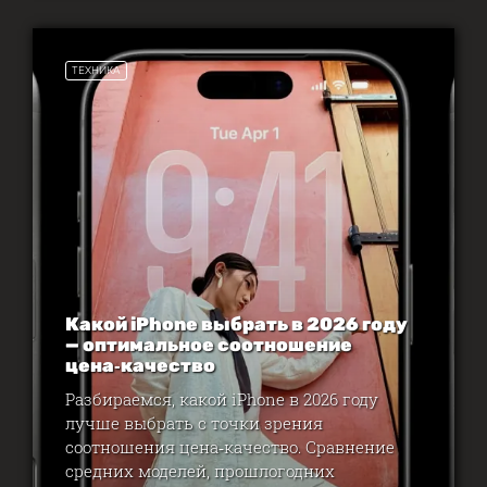
ТЕХНИКА
Какой iPhone выбрать в 2026 году
— оптимальное соотношение
цена‑качество
Разбираемся, какой iPhone в 2026 году
лучше выбрать с точки зрения
соотношения цена‑качество. Сравнение
средних моделей, прошлогодних