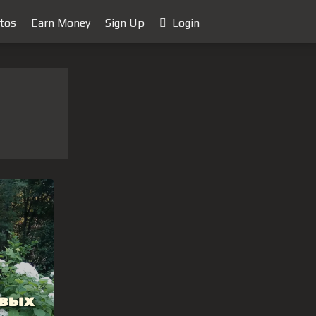
tos
Earn Money
Sign Up
Login