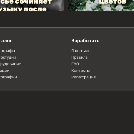
талог
Заработать
тографы
О портале
остудии
Правила
рудование
FAQ
ации
Контакты
ографии
Регистрация