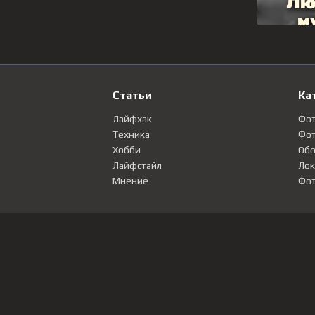
Статьи
Ка
Лайфхак
Фо
Техника
Фот
Хобби
Обо
Лайфстайл
Лок
Мнение
Фот