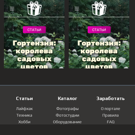
Статьи
Каталог
Заработать
Лайфхак
Фотографы
О портале
Техника
Фотостудии
Правила
Хобби
Оборудование
FAQ
Лайфстайл
Локации
Контакты
Мнение
Фотографии
Регистрация