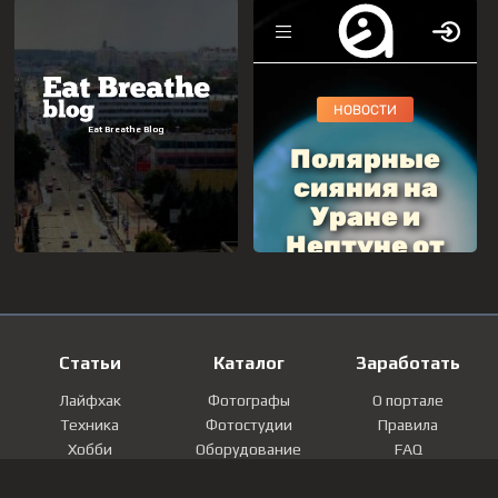
Статьи
Каталог
Заработать
Лайфхак
Фотографы
О портале
Техника
Фотостудии
Правила
Хобби
Оборудование
FAQ
Лайфстайл
Локации
Контакты
Мнение
Фотографии
Регистрация